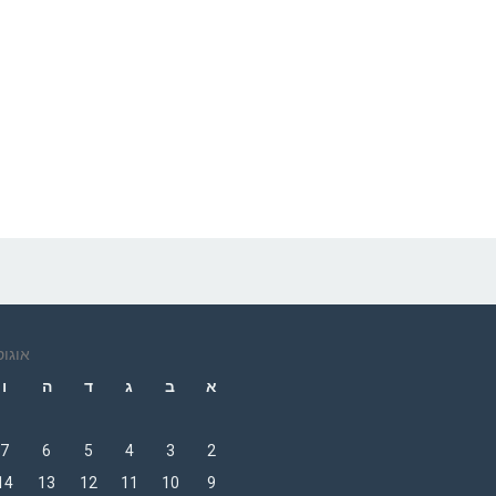
אוגוסט 
F
א
ב
ג
ד
ה
ו
7
6
5
4
3
2
14
13
12
11
10
9