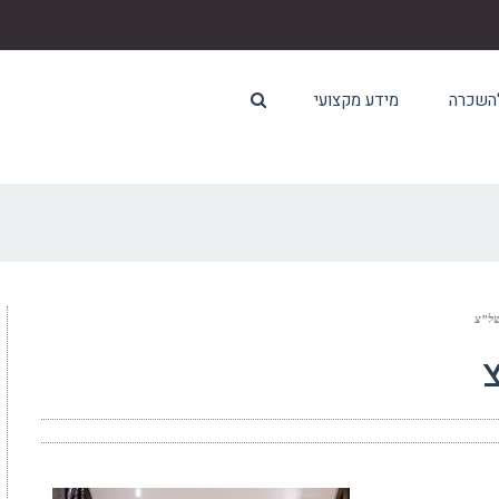
להשכרה
מידע מקצועי
של”צ